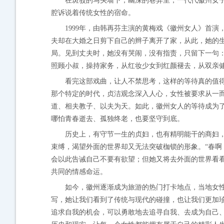
在斑驳的马头墙下，幽深的巷弄里，一代代徽州女
腔诉说着传统女性的宿命。
1999
年，由韩再芬主演的黄梅戏《徽州女人》
首演
夫却在大婚之日剪下自己的辫子离开了家，从此，她的
局。见到丈夫时，
她
没有哭闹，没有指责，只留下一句
照顾小叔，操持家务，从红妆少女到红颜褪去，从双亲
看完这部戏曲，
让人
不禁思考，这样的等待真的值
那个特定的时代，贞洁观念深入人心，女性被要求从一
道、相夫教子、以夫为天
。
如此
，徽州女人的等待成为
哪怕青春逝去、孤独终老，也要坚守到底。
历史上，有守节一生的贞妇，也有精明能干的商妇
束缚，渴望外面的世界却又无法突破枷锁的形象。
“春
会以此告诫自己不要有欲望；但她又将去外面的世界看
共同的情感命运。
如今，
徽州逐渐成为旅游的热门打卡地点，当地女
写，她让我们看到了传统与现代的碰撞，也让我们更加
追求自我的机会，可以勇敢地去追寻自我、去
成为
自己