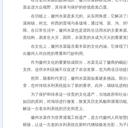
在古老而美丽的皖南地区
，徽州水渠静静流淌，它不仅
渠
走进大众视野，其传承与保护的价值愈发凸显。
在功能上，
徽州水渠
是多元的
。
从实用角度，
它
解决了
溪南镇，村北、村西的雷堨与条垅堨，通过堨、渠、沟、圳
障。在日常生活中，徽州水渠也是居民生活用水的主要来源
质结构，易发生火灾，
因而，
水渠里的水成为灭火的重要资
在文化上，
徽州水渠蕴含着
丰富的
文化
内涵
。它体现了
出徽州人对自然的尊重和巧妙利用。
作为徽州文化的重要组成部分，水渠见证了徽商的崛起
支持。这些水利设施不仅促进了农业发展，也为商业活动提
然而，随着时代变迁，徽州水渠面临着诸多挑战。部分
变，也对传统水利系统提出了新的要求。此外，城镇化进程
为了保护和传承这一珍贵的文化遗产，当地政府和社会
如旧的原则，对堨
坝
进行修复，恢复其历史风貌和灌溉功能
解这一古老水利系统的历史和意义。
徽州水渠作为世界灌溉工程遗产，是古代徽州人民智慧
根脉，让这一古老的水利系统在新时代继续焕发光彩，为子